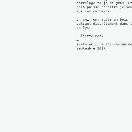
carrelage toujours gras. E
cela puisse paraître je vo
sur ces carreaux.
Un chiffon, juste un bois,
valsant discrètement dans 
un lys.
Juliette Mock
–
Texte écrit à l’occasion d
septembre 2017