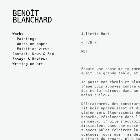
BENOÎT
BLANCHARD
Works
Juliette Mock
-
- Paintings
<
4/9
>
- Works on paper
-
- Exibition views
PDF
Contact, News & Bio
Essays & Reviews
.
Writing on art
Écoute une chose me tourme
avait une grande table, et
Je passe mon chemin et plu
l’aperçois appuyée contre 
dos et la retrouve dans un
moins huileux.
Délicatement, des construc
lit noir apparaissent et d
plafonniers fluorescents d
branche, résolument dans l
pinceaux, l’huile s’accroî
dissimulent dans une masse
nuances pâles éclairent la
quelques jours que j’ai dé
quittant du regard, plus t